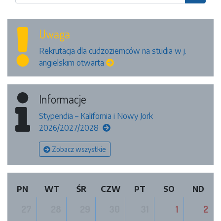
Uwaga
Rekrutacja dla cudzoziemców na studia w j.
angielskim otwarta
Informacje
Stypendia – Kalifornia i Nowy Jork
2026/2027/2028
Zobacz wszystkie
PN
WT
ŚR
CZW
PT
SO
ND
27
28
29
30
31
1
2