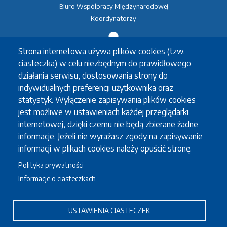
Biuro Współpracy Międzynarodowej
Koordynatorzy
Strona internetowa używa plików cookies (tzw.
Wymiana studencka
ciasteczka) w celu niezbędnym do prawidłowego
Erasmus+
działania serwisu, dostosowania strony do
Erasmus+ praktyki
indywidualnych preferencji użytkownika oraz
Inne wymiany
statystyk. Wyłączenie zapisywania plików cookies
Koordynatorzy
jest możliwe w ustawieniach każdej przeglądarki
internetowej, dzięki czemu nie będą zbierane żadne
informacje. Jeżeli nie wyrażasz zgody na zapisywanie
informacji w plikach cookies należy opuścić stronę.
Studia po angielsku
Polityka prywatności
Erasmus Mundus
Informacje o ciasteczkach
Oferta studiów w języku angielskim
USTAWIENIA CIASTECZEK
Pracownicy