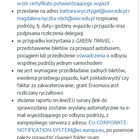
wzór certyfikatu potwierdzającego wyjazd
przesłanie na adres
barbara.wysztygiel@uwr.edu.pl
i
magdalena.nyczka-stich@uwr.edu.pl
rozpisanej
podróży, tj. daty i godziny wyjazdu i przyjazdu oraz
podpisania rozliczenia delegacji
w przypadku korzystania z
GREEN TRAVEL
-
przedstawienie biletów za przejazd autobusem,
pociągiem lub przedłożenie
oświadczenia
o odbyciu
wspólnej podróży jednym samochodem
nie jest wymagane przedkładanie żadnych biletów,
ewidencji przebiegu pojazdu, kart pokładowych/ czy
faktur za zakwaterowanie, grant Erasmusa jest
rozliczany ryczałtowo
złożenie raportu on-line/EU survey (link do
sprawozdania zostanie wysłany automatycznie na e-
mail wyjeżdżającego po odbyciu podróży, z
europejskiego serwera z adresu:
EU-CORPORATE-
NOTIFICATION-SYSTEM@ec.europa.eu
, po powrocie
należy sprawdzić również folder spam