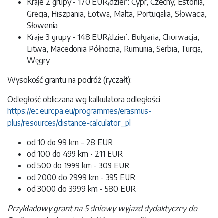
Kraje 2 grupy - 170 EUR/dzień: Cypr, Czechy, Estonia,
Grecja, Hiszpania, Łotwa, Malta, Portugalia, Słowacja,
Słowenia
Kraje 3 grupy - 148 EUR/dzień: Bułgaria, Chorwacja,
Litwa, Macedonia Północna, Rumunia, Serbia, Turcja,
Węgry
Wysokość grantu na podróż (ryczałt):
Odległość obliczana wg kalkulatora odległości
https://ec.europa.eu/programmes/erasmus-
plus/resources/distance-calculator_pl
od 10 do 99 km – 28 EUR
od 100 do 499 km - 211 EUR
od 500 do 1999 km - 309 EUR
od 2000 do 2999 km - 395 EUR
od 3000 do 3999 km - 580 EUR
Przykładowy grant na 5 dniowy wyjazd dydaktyczny do