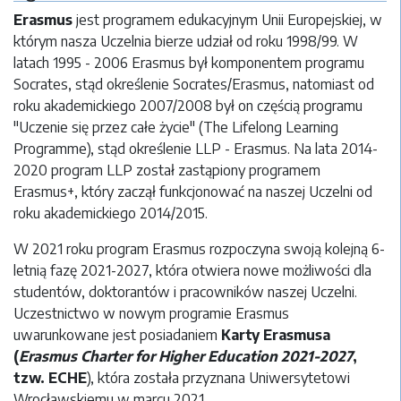
Erasmus
jest programem edukacyjnym Unii Europejskiej, w
którym nasza Uczelnia bierze udział od roku 1998/99. W
latach 1995 - 2006 Erasmus był komponentem programu
Socrates, stąd określenie Socrates/Erasmus, natomiast od
roku akademickiego 2007/2008 był on częścią programu
"Uczenie się przez całe życie" (The Lifelong Learning
Programme), stąd określenie LLP - Erasmus. Na lata 2014-
2020 program LLP został zastąpiony programem
Erasmus+, który zaczął funkcjonować na naszej Uczelni od
roku akademickiego 2014/2015.
W 2021 roku program Erasmus rozpoczyna swoją kolejną 6-
letnią fazę 2021-2027, która otwiera nowe możliwości dla
studentów, doktorantów i pracowników naszej Uczelni.
Uczestnictwo w nowym programie Erasmus
uwarunkowane jest posiadaniem
Karty Erasmusa
(
Erasmus Charter for Higher Education 2021-2027
,
tzw. ECHE
), która została przyznana Uniwersytetowi
Wrocławskiemu w marcu 2021.