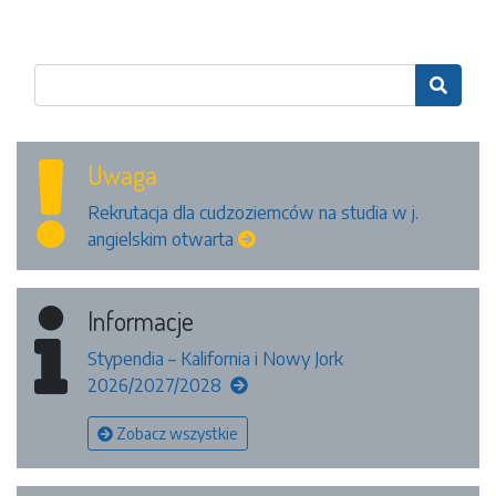

Uwaga
Rekrutacja dla cudzoziemców na studia w j.
angielskim otwarta
Informacje
Stypendia – Kalifornia i Nowy Jork
2026/2027/2028
Zobacz wszystkie