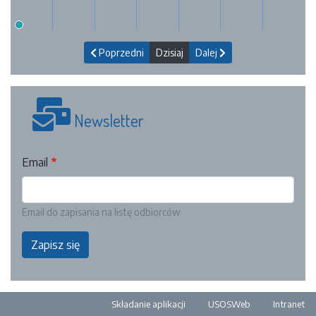
Poprzedni
Dzisiaj
Dalej
Newsletter
Email
Email do zapisania na listę odbiorców
Zapisz się
Pre-footer
Składanie aplikacji
USOSWeb
Intranet