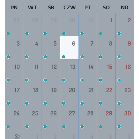
PN
WT
ŚR
CZW
PT
SO
ND
27
28
29
30
31
1
2
3
4
5
6
7
8
9
10
11
12
13
14
15
16
17
18
19
20
21
22
23
24
25
26
27
28
29
30
31
1
2
3
4
5
6