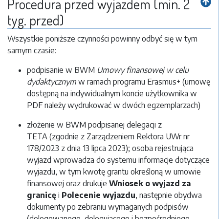
Procedura przed wyjazdem (min. 2
tyg. przed)
Wszystkie poniższe czynności powinny odbyć się w tym
samym czasie:
podpisanie w BWM
Umowy finansowej w celu
dydaktycznym
w ramach programu Erasmus+ (umowę
dostępną na indywidualnym koncie użytkownika w
PDF należy wydrukować w dwóch egzemplarzach)
złożenie w BWM podpisanej delegacji z
TETA (zgodnie z Zarządzeniem Rektora UWr nr
178/2023 z dnia 13 lipca 2023); osoba rejestrująca
wyjazd wprowadza do systemu informacje dotyczące
wyjazdu, w tym kwotę grantu określoną w umowie
finansowej oraz drukuje
Wniosek o wyjazd za
granicę
i
Polecenie wyjazdu
, następnie obydwa
dokumenty po zebraniu wymaganych podpisów
(delegowanego, delegującego i bezpośredniego