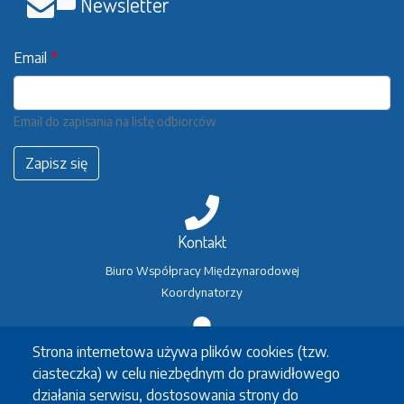
Newsletter
Email
Email do zapisania na listę odbiorców
Zapisz się
Kontakt
Biuro Współpracy Międzynarodowej
Koordynatorzy
Strona internetowa używa plików cookies (tzw.
Wymiana studencka
ciasteczka) w celu niezbędnym do prawidłowego
Erasmus+
działania serwisu, dostosowania strony do