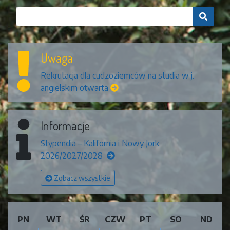

Uwaga
Rekrutacja dla cudzoziemców na studia w j.
angielskim otwarta
Informacje
Stypendia – Kalifornia i Nowy Jork
2026/2027/2028
Zobacz wszystkie
PN
WT
ŚR
CZW
PT
SO
ND