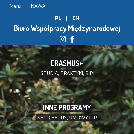
Przejdź
Menu
NAWA
do
PL
|
EN
treści
Biuro Współpracy Międzynarodowej
ERASMUS+
STUDIA, PRAKTYKI, BIP
INNE PROGRAMY
ISEP, CEEPUS, UMOWY ITP.