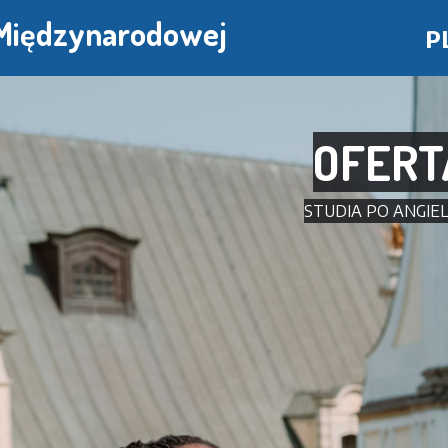
Przejdź
 Międzynarodowej
P
do
treści
OFERT
STUDIA PO ANGIE