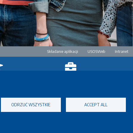
Pre-footer
Składanie aplikacji
USOSWeb
Intranet
ngielsku
Pracownicy
undus
Erasmus+ Dydaktyka
zyku angielskim
Erasmus+ Szkolenie
Procedura
ODRZUĆ WSZYSTKIE
ACCEPT ALL
Staże naukowe w ramach umów
bilateralnych