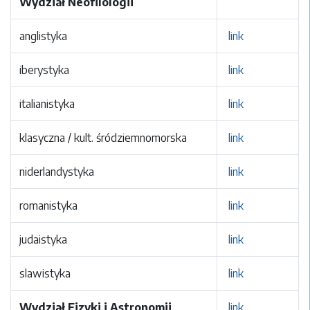
Wydział Neofilologii
anglistyka
link
iberystyka
link
italianistyka
link
klasyczna / kult. śródziemnomorska
link
niderlandystyka
link
romanistyka
link
judaistyka
link
slawistyka
link
Wydział Fizyki i Astronomii
link