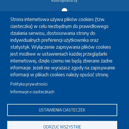
Koordynatorzy
Strona internetowa używa plików cookies (tzw.
Wymiana studencka
ciasteczka) w celu niezbędnym do prawidłowego
Erasmus+
działania serwisu, dostosowania strony do
Erasmus+ praktyki
indywidualnych preferencji użytkownika oraz
Inne wymiany
statystyk. Wyłączenie zapisywania plików cookies
Koordynatorzy
jest możliwe w ustawieniach każdej przeglądarki
internetowej, dzięki czemu nie będą zbierane żadne
informacje. Jeżeli nie wyrażasz zgody na zapisywanie
Studia po angielsku
informacji w plikach cookies należy opuścić stronę.
Polityka prywatności
Erasmus Mundus
Informacje o ciasteczkach
Oferta studiów w języku angielskim
USTAWIENIA CIASTECZEK
Pracownicy
Erasmus+ Dydaktyka
ODRZUĆ WSZYSTKIE