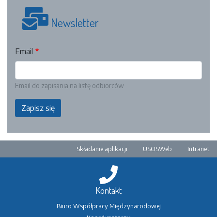
Newsletter
Email
Email do zapisania na listę odbiorców
Zapisz się
Pre-footer
Składanie aplikacji
USOSWeb
Intranet
Kontakt
Biuro Współpracy Międzynarodowej