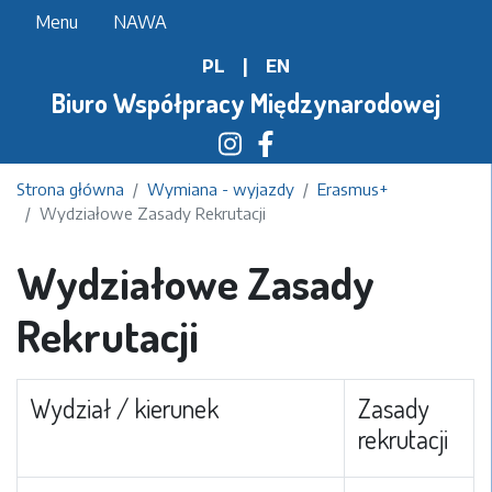
Przejdź
Menu
NAWA
do
PL
|
EN
treści
Biuro Współpracy Międzynarodowej
Strona główna
Wymiana - wyjazdy
Erasmus+
Wydziałowe Zasady Rekrutacji
Wydziałowe Zasady
Rekrutacji
Wydział / kierunek
Zasady
rekrutacji