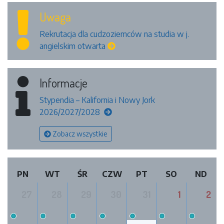
Uwaga
Rekrutacja dla cudzoziemców na studia w j.
angielskim otwarta
Informacje
Stypendia – Kalifornia i Nowy Jork
2026/2027/2028
Zobacz wszystkie
PN
WT
ŚR
CZW
PT
SO
ND
27
28
29
30
31
1
2