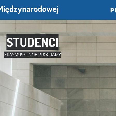
Przejdź
 Międzynarodowej
P
do
treści
STUDENCI
ERASMUS+, INNE PROGRAMY