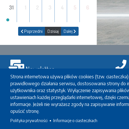
31
1
2
3
4
5
6
Poprzedni
Dzisiaj
Dalej
Newsletter
Kontakt
Strona internetowa używa plików cookies (tzw. ciasteczka
prawidłowego działania serwisu, dostosowania strony do i
Biuro Współp
Email
użytkownika oraz statystyk. Wyłączenie zapisywania plikó
Międzynarod
ustawieniach każdej przeglądarki internetowej, dzięki czem
Koordynato
informacje. Jeżeli nie wyrażasz zgody na zapisywanie inform
Email do zapisania na listę odbiorców
opuścić stronę.
Zapisz się
Polityka prywatności
Informacje o ciasteczkach