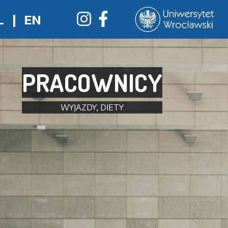
L
|
EN
PRACOWNICY
WYJAZDY, DIETY