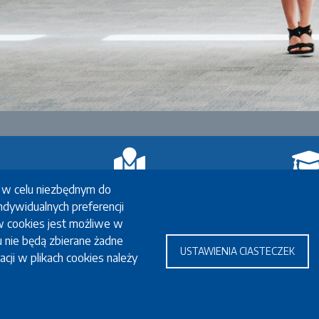
Wymiana studencka
Studia po a
) w celu niezbędnym do
ndywidualnych preferencji
racy
Erasmus+
Erasmus M
w cookies jest możliwe w
owej
Erasmus+ praktyki
Oferta studiów w ję
u nie będą zbierane żadne
rzy
Inne wymiany
USTAWIENIA CIASTECZEK
acji w plikach cookies należy
Koordynatorzy