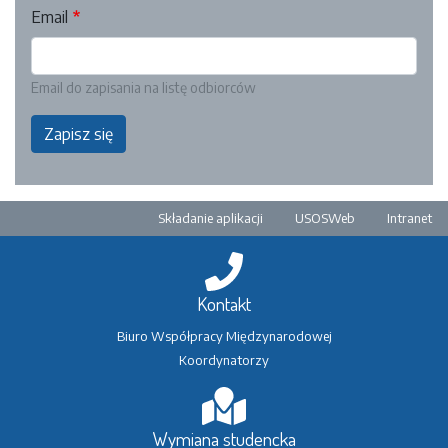
Email
Email do zapisania na listę odbiorców
Zapisz się
Pre-footer
Składanie aplikacji
USOSWeb
Intranet
Kontakt
Biuro Współpracy Międzynarodowej
Koordynatorzy
Wymiana studencka