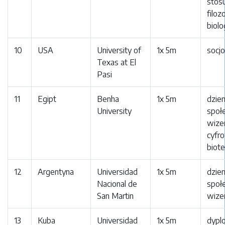
stos
filoz
biolo
10
USA
University of
1x 5m
socjo
Texas at El
Pasi
11
Egipt
Benha
1x 5m
dzien
University
społ
wize
cyfro
biote
12
Argentyna
Universidad
1x 5m
dzien
Nacional de
społ
San Martin
wize
13
Kuba
Universidad
1x 5m
dypl