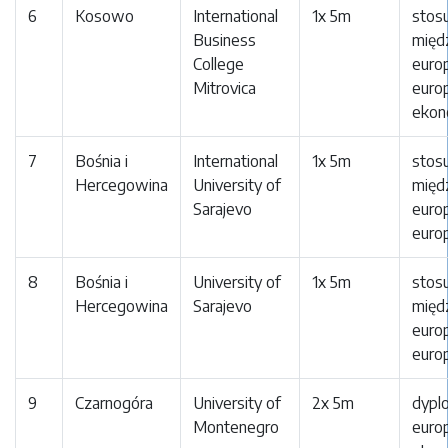
6
Kosowo
International
1x 5m
stos
Business
międ
College
euro
Mitrovica
europ
ekon
7
Bośnia i
International
1x 5m
stos
Hercegowina
University of
międ
Sarajevo
euro
europ
8
Bośnia i
University of
1x 5m
stos
Hercegowina
Sarajevo
międ
euro
europ
9
Czarnogóra
University of
2x 5m
dypl
Montenegro
europ