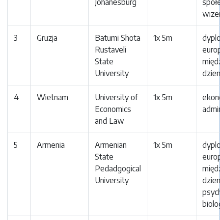
Johanesburg
społ
wize
3
Gruzja
Batumi Shota
1x 5m
dypl
Rustaveli
europ
State
międ
University
dzien
4
Wietnam
University of
1x 5m
ekon
Economics
admin
and Law
5
Armenia
Armenian
1x 5m
dypl
State
europ
Pedadgogical
międ
University
dzien
psyc
biolo