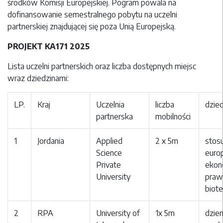
środków Komisji Europejskiej. Pogram powala na
dofinansowanie semestralnego pobytu na uczelni
partnerskiej znajdującej się poza Unią Europejską.
PROJEKT KA171 2025
Lista uczelni partnerskich oraz liczba dostępnych miejsc
wraz dziedzinami:
LP.
Kraj
Uczelnia
liczba
dzie
partnerska
mobilności
1
Jordania
Applied
2 x 5m
stos
Science
europ
Private
ekono
University
prawo
biote
2
RPA
University of
1x 5m
dzien