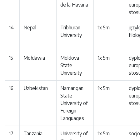
de la Havana
europ
stos
14
Nepal
Tribhuran
1x 5m
język
University
filol
15
Mołdawia
Moldova
1x 5m
dypl
State
europ
University
stos
16
Uzbekistan
Namangan
1x 5m
dypl
State
europ
University of
stos
Foreign
Languages
17
Tanzania
University of
1x 5m
socjo