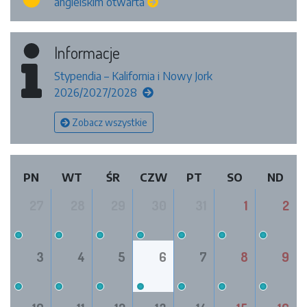
angielskim otwarta
Informacje
Stypendia – Kalifornia i Nowy Jork
2026/2027/2028
Zobacz wszystkie
PN
WT
ŚR
CZW
PT
SO
ND
27
28
29
30
31
1
2
3
4
5
6
7
8
9