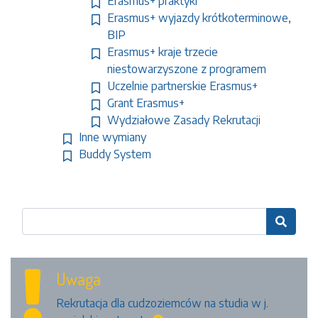
Erasmus+ praktyki
Erasmus+ wyjazdy krótkoterminowe,
BIP
Erasmus+ kraje trzecie
niestowarzyszone z programem
Uczelnie partnerskie Erasmus+
Grant Erasmus+
Wydziałowe Zasady Rekrutacji
Inne wymiany
Buddy System

Uwaga
Rekrutacja dla cudzoziemców na studia w j.