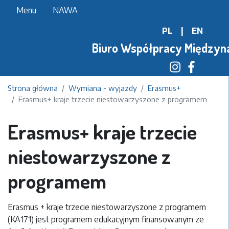
Przejdź
Menu
NAWA
do
PL
|
EN
treści
Biuro Współpracy Międzyn
Strona główna
Wymiana - wyjazdy
Erasmus+
Erasmus+ kraje trzecie niestowarzyszone z programem
Erasmus+ kraje trzecie
niestowarzyszone z
programem
Erasmus +
kraje trzecie niestowarzyszone z programem
(KA171) jest programem edukacyjnym finansowanym ze