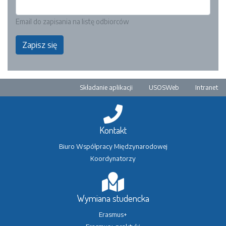
Email do zapisania na listę odbiorców
Zapisz się
Pre-footer
Składanie aplikacji
USOSWeb
Intranet
Kontakt
Biuro Współpracy Międzynarodowej
Koordynatorzy
Wymiana studencka
Erasmus+