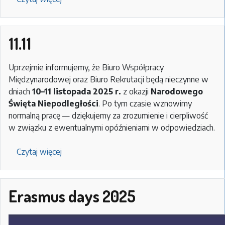
BIP/Staff
Week
2026
11.11
at
the
Uprzejmie informujemy, że Biuro Współpracy
University
Międzynarodowej oraz Biuro Rekrutacji będą nieczynne w
of
dniach
10–11 listopada 2025 r.
z okazji
Narodowego
Wroclaw
Święta Niepodległości
. Po tym czasie wznowimy
normalną pracę — dziękujemy za zrozumienie i cierpliwość
w związku z ewentualnymi opóźnieniami w odpowiedziach.
Czytaj więcej
o
11.11
Erasmus days 2025