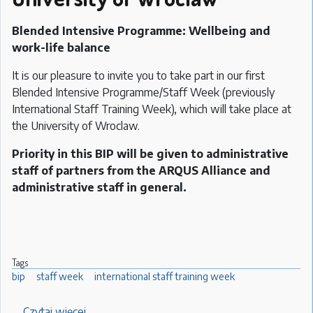
dydaktyce
akademickiej
Blended Intensive Programme: Wellbeing and
–
work-life balance
innowacje,
It is our pleasure to invite you to take part in our first
praktyka
Blended Intensive Programme/Staff Week (previously
i
International Staff Training Week), which will take place at
kierunki
the University of Wroclaw.
rozwoju”
Priority in this BIP will be given to administrative
staff of partners from the ARQUS Alliance and
administrative staff in general.
Tags
bip
staff week
international staff training week
Czytaj więcej
o