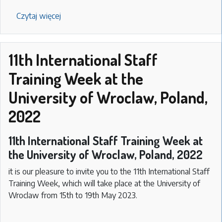
Czytaj więcej
o
Erasmus
spotkania
informacyjne
11th International Staff
dla
Training Week at the
studentów
zakwalifikowanych
University of Wroclaw, Poland,
na
2022
wyjazd
w
2023-
11th International Staff Training Week at
24
the University of Wroclaw, Poland, 2022
it is our pleasure to invite you to the 11th International Staff
Training Week, which will take place at the University of
Wroclaw from 15th to 19th May 2023.