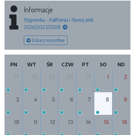
Informacje
Stypendia – Kalifornia i Nowy Jork
2026/2027/2028
Zobacz wszystkie
PN
WT
ŚR
CZW
PT
SO
ND
27
28
29
30
31
1
2
3
4
5
6
7
8
9
10
11
12
13
14
15
16