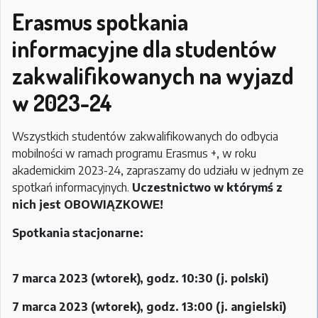
Interdisciplinary
Erasmus spotkania
Conference
informacyjne dla studentów
for
Young
zakwalifikowanych na wyjazd
Scholars
w 2023-24
in
Social
Sciences
Wszystkich studentów zakwalifikowanych do odbycia
and
mobilności w ramach programu Erasmus +, w roku
Humanities
akademickim 2023-24, zapraszamy do udziału w jednym ze
Contexts
spotkań informacyjnych.
Uczestnictwo w którymś z
nich jest OBOWIĄZKOWE!
Spotkania stacjonarne:
7 marca 2023 (wtorek), godz. 10:30 (j. polski)
7 marca 2023 (wtorek), godz. 13:00 (j. angielski)