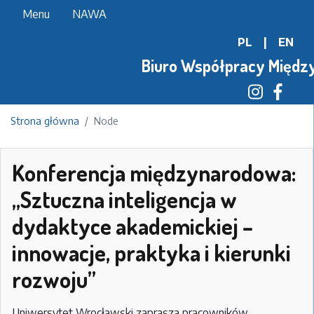
Przejdź
Menu
NAWA
do
PL
|
EN
treści
Biuro Współpracy Międz
Strona główna
Node
Konferencja międzynarodowa:
„Sztuczna inteligencja w
dydaktyce akademickiej –
innowacje, praktyka i kierunki
rozwoju”
Uniwersytet Wrocławski zaprasza pracowników