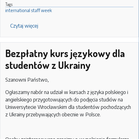
Tags
international staff week
Czytaj więcej
o
11th
International
Staff
Bezpłatny kurs językowy dla
Training
studentów z Ukrainy
Week
at
the
Szanowni Państwo,
University
Ogłaszamy nabór na udział w kursach z języka polskiego i
of
angielskiego przygotowujących do podjęcia studiów na
Wroclaw,
Uniwersytecie Wrocławskim dla studentów pochodzących
Poland,
z Ukrainy przebywających obecnie w Polsce.
2022