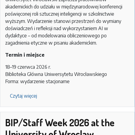
akademickich do udziału w międzynarodowej konferencji
poświęconej roli sztucznej inteligencji w szkolnictwie
wyższym. Wydarzenie stanowi przestrzeń do wymiany
doświadczeń i refleksji nad wykorzystaniem AI w
dydaktyce – od modelowania obliczeniowego po
zagadnienia etyczne w pisaniu akademickim.
Termin i miejsce
18–19 czerwca 2026 r.
Biblioteka Główna Uniwersytetu Wrocławskiego
Forma: wydarzenie stacjonarne
Czytaj więcej
o
Konferencja
międzynarodowa:
„Sztuczna
BIP/Staff Week 2026 at the
inteligencja
University of Wroclaw
w