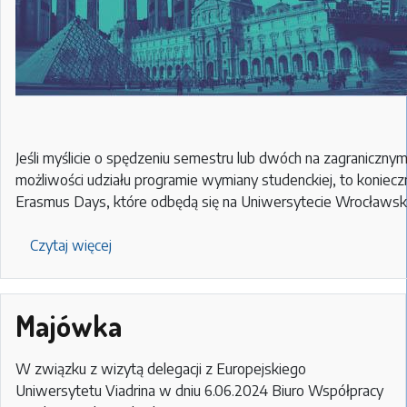
Jeśli myślicie o spędzeniu semestru lub dwóch na zagranicznym 
możliwości udziału programie wymiany studenckiej, to koniec
Erasmus Days, które odbędą się na Uniwersytecie Wrocławskim
Czytaj więcej
o
Erasmus
days
2025
Majówka
W związku z wizytą delegacji z Europejskiego
Uniwersytetu Viadrina w dniu 6.06.2024 Biuro Współpracy