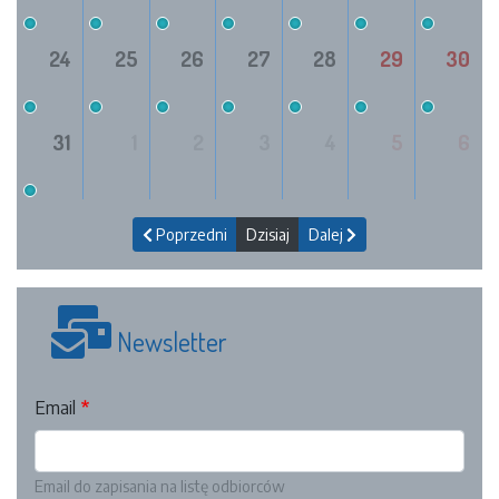
24
25
26
27
28
29
30
31
1
2
3
4
5
6
Poprzedni
Dzisiaj
Dalej
Newsletter
Email
Email do zapisania na listę odbiorców