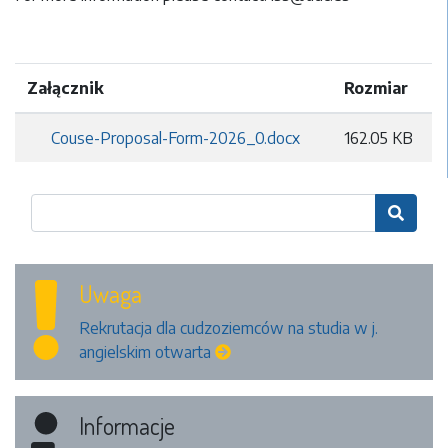
Załącznik
Rozmiar
Couse-Proposal-Form-2026_0.docx
162.05 KB

Uwaga
Rekrutacja dla cudzoziemców na studia w j.
angielskim otwarta
Informacje