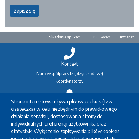
Zapisz się
Pre-footer
Składanie aplikacji
USOSWeb
Intranet
Kontakt
Biuro Współpracy Międzynarodowej
Koordynatorzy
Strona internetowa używa plików cookies (tzw.
Wymiana studencka
ciasteczka) w celu niezbędnym do prawidłowego
Erasmus+
działania serwisu, dostosowania strony do
Erasmus+ praktyki
indywidualnych preferencji użytkownika oraz
Inne wymiany
statystyk. Wyłączenie zapisywania plików cookies
Koordynatorzy
jest możliwe w ustawieniach każdej przeglądarki