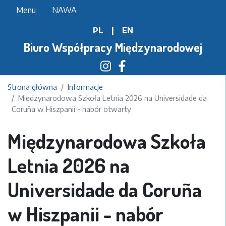
Przejdź
Menu
NAWA
do
PL
|
EN
treści
Biuro Współpracy Międzynarodowej
Strona główna
Informacje
Międzynarodowa Szkoła Letnia 2026 na Universidade da
Coruña w Hiszpanii - nabór otwarty
Międzynarodowa Szkoła
Letnia 2026 na
Universidade da Coruña
w Hiszpanii - nabór