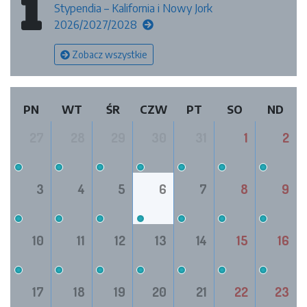
Stypendia – Kalifornia i Nowy Jork
2026/2027/2028
Zobacz wszystkie
PN
WT
ŚR
CZW
PT
SO
ND
27
28
29
30
31
1
2
3
4
5
6
7
8
9
10
11
12
13
14
15
16
17
18
19
20
21
22
23